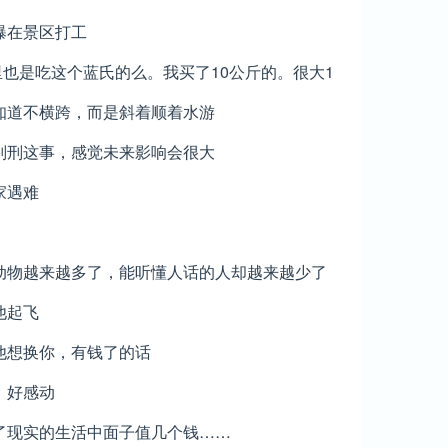
曝在景区打工
也是吃这个蓝氏的么。我买了10公斤的。很大1
斤买的。袋子我可以不要。
知道不横跨，而是斜着顺着水游
判刑这事，感觉未来影响会很大
家遇难
动物越来越多了，能听懂人话的人却越来越少了
他起飞
他想换你，有钱了的话
，好感动
了现实的生活中面子值几个钱……