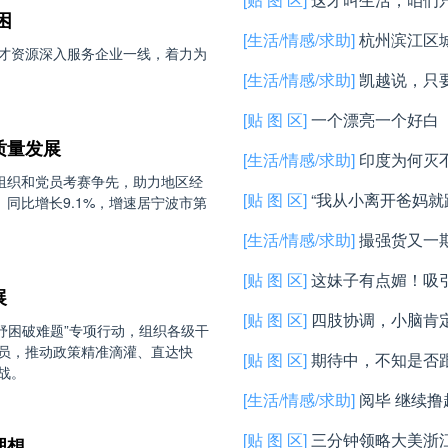
困
[生活/情感/求助]
杭州滨江区
才资源深入服务企业一线，着力为
辆控制权；当地回应
[生活/情感/求助]
凯越说，只
[贴 图 区]
一个漂亮一个好白
质量发展
[生活/情感/求助]
印度为何灭
组织和党员考赛争先，助力地区经
[贴 图 区]
“我从小离开爸妈就
、同比增长9.1%，增速居宁波市第
[生活/情感/求助]
撮强货又一
有一部分的外观稍微不那么好
[贴 图 区]
这妹子有点媚！吸
展
果有其他需要都可以提，比如
[贴 图 区]
四肢协调，小脑肯
效纾困破难题”专项行动，组织各级干
片...
员，推动政策精准滴灌、直达快
[贴 图 区]
期待中，不知是否
战。
[生活/情感/求助]
阅毕 继续
[贴 图 区]
三分钟领略大美浙
理想