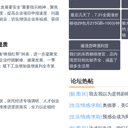
发展要安全”重要指示精神，聚焦
度，提高企业项目申报速度、问题
最后几天了，7.31全面涨价
就业，切实增强企业幸福感、获得
移动29包月215GB+100分钟
验
约
镜
提质
撮强货啤酒到货
“锋领红帮”36条，进一步凝聚党
我们的东西都很便宜，店内
企业纾困解难、健康发展。一季
现货目前比较齐全，涵盖了
二；规下工业增加值增速列全市第
很多生活用
论坛热帖
[贴 图 区]
我去我以为是韩剧呢
状，依托经济专项调研、人才创业
[生活/情感/求助]
奥德赛，美G
准推进度抓落实，全力以赴稳经
种历史剧跟华夏的战争历史相
[生活/情感/求助]
预感会成为
[贴 图 区]
这才叫生活，咱们