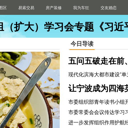
图区
易索交易
房产装修
我为车狂
交友婚恋
组（扩大）学习会专题《习近
今日导读
五问五破走在前
现代化滨海大都市建设”单
训
让宁波成为四海
市委组织部青年读书小组开
悦读”读书分享活动
市委常委会会议传达学习
书记重要讲话精神
进一步发挥组织作用护航