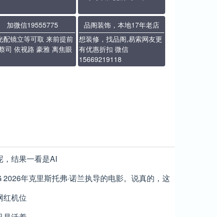
加微信19555775
品阁装饰，本地17年老店
光配镜立等可取 来前提前
想装修，找品阁,易索网友更
 蔡司 依视路 豪雅 离焦眼
有优惠折扣 微信
15669219118
，结果一看是AI
 2026年克里斯托弗·诺兰执导的电影。说真的，这
比，就是渣渣。
网红机位
只是活着