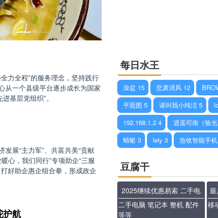
提质
每日水王
全力全程”的服务理念，坚持践行
心从一个县级平台逐步成长为国家
澡盆
15
悲肃清风
12
BRO
先进基层党组织”。
平面图
5
请叫我小纯洁
5
l
192.168.1.2
4
逍遥司南（验光
蜻蜓
3
lely
3
急收智能手机
发展“主力军”、共富共美“贡献
业暖心，我们同行”专项助企“三服
豆腐干
，打好助企惠企组合拳，形成政企
2025继续优惠易索 二手电
最
二手电脑 笔记本 整机 配件
移动
脑
舵护航
等等