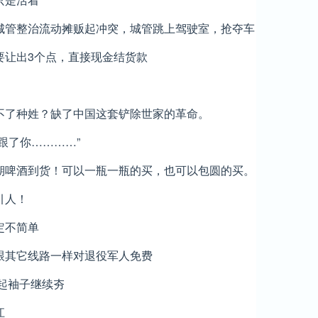
城管整治流动摊贩起冲突，城管跳上驾驶室，抢夺车
要让出3个点，直接现金结货款
不了种姓？缺了中国这套铲除世家的革命。
跟了你…………”
期啤酒到货！可以一瓶一瓶的买，也可以包圆的买。
看，请不要介意还有各类水饮，大米，生活用品如
引人！
需要QX用品类的（这个嗯，你懂的）好了，上图
定不简单
跟其它线路一样对退役军人免费
撸起袖子继续夯
江