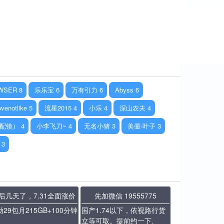
WSER
8
乐乐宝
6
万有引力
6
Abyss
6
ovenotlike
5
流星2015
4
小乐
4
深山农夫
4
配镜）
4
小李飞刀~
4
无名小猪
3
美僵·叶子
3
3
后几天了，7.31全面涨价
先加微信 19555775
29包月215GB+100分钟
国产1.74以下，依视路行货
立等可取。提前约一下.