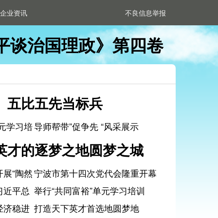
企业资讯
不良信息举报
平谈治国理政》第四卷
、五比五先当标兵
元学习培
导师帮带”促争先 “风采展示
英才的逐梦之地圆梦之城
展“陶然
宁波市第十四次党代会隆重开幕
习近平总
举行“共同富裕”单元学习培训
经济稳进
打造天下英才首选地圆梦地