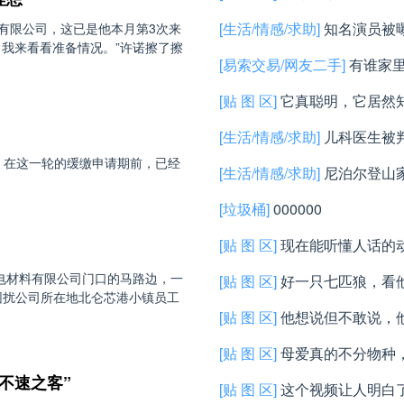
[生活/情感/求助]
知名演员被
有限公司，这已是他本月第3次来
我来看看准备情况。”许诺擦了擦
[易索交易/网友二手]
有谁家里
包。出一半。5公斤。13元1
[贴 图 区]
它真聪明，它居然
[生活/情感/求助]
儿科医生被
，在这一轮的缓缴申请期前，已经
[生活/情感/求助]
尼泊尔登山
[垃圾桶]
000000
[贴 图 区]
现在能听懂人话的
电材料有限公司门口的马路边，一
[贴 图 区]
好一只七匹狼，看
是困扰公司所在地北仑芯港小镇员工
[贴 图 区]
他想说但不敢说，
[贴 图 区]
母爱真的不分物种
不速之客”
[贴 图 区]
这个视频让人明白